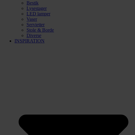
Bestik
Lysestager
LED lamper
Vaser
Servietter
Stole & Borde
Diverse
INSPIRATION