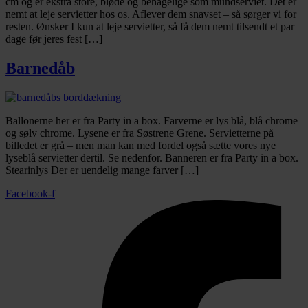
cm og er ekstra store, bløde og behagelige som mundserviet. Det er
nemt at leje servietter hos os. Aflever dem snavset – så sørger vi for
resten. Ønsker I kun at leje servietter, så få dem nemt tilsendt et par
dage før jeres fest […]
Barnedåb
Ballonerne her er fra Party in a box. Farverne er lys blå, blå chrome
og sølv chrome. Lysene er fra Søstrene Grene. Servietterne på
billedet er grå – men man kan med fordel også sætte vores nye
lyseblå servietter dertil. Se nedenfor. Banneren er fra Party in a box.
Stearinlys Der er uendelig mange farver […]
Facebook-f