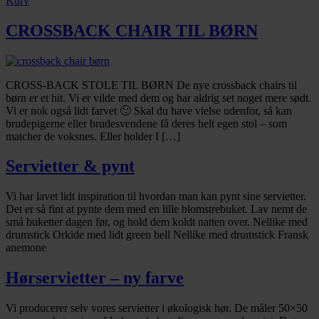
Kurv
CROSSBACK CHAIR TIL BØRN
CROSS-BACK STOLE TIL BØRN De nye crossback chairs til
børn er et hit. Vi er vilde med dem og har aldrig set noget mere sødt.
Vi er nok også lidt farvet 🙂 Skal du have vielse udenfor, så kan
brudepigerne eller brudesvendene få deres helt egen stol – som
matcher de voksnes. Eller holder I […]
Servietter & pynt
Vi har lavet lidt inspiration til hvordan man kan pynt sine servietter.
Det er så fint at pynte dem med en lille blomstrebuket. Lav nemt de
små buketter dagen før, og hold dem koldt natten over. Nellike med
drumstick Orkide med lidt green bell Nellike med drumstick Fransk
anemone
Hørservietter – ny farve
Vi producerer selv vores servietter i økologisk hør. De måler 50×50