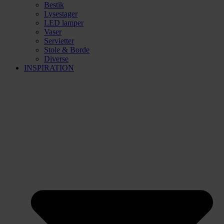
Bestik
Lysestager
LED lamper
Vaser
Servietter
Stole & Borde
Diverse
INSPIRATION