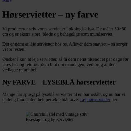
Kurv
Hørservietter – ny farve
Vi producerer selv vores servietter i økologisk hør. De måler 50×50
cm og er ekstra store, bløde og behagelige som mundserviet.
Det er nemt at leje servietter hos os. Aflever dem snavset – så sørger
vi for resten.
Ønsker I kun at leje servietter, så få dem nemt tilsendt et par dage før
jeres fest og returner dem blot om mandagen, ved brug af den
vedlagte returlabel.
Ny FARVE – LYSEBLÅ hørservietter
Mange har spurgt på lyseblå servietter til en barnedåb, og nu har vi
endelig fundet den helt perfekte blå farve.
Lej hørservietter
her.