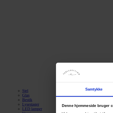
Samtykke
Stel
Glas
Bestik
Lysestager
Denne hjemmeside bruger c
LED lamper