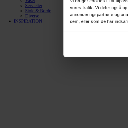
Vaser
Vi bruger cookies til at tilpas
Servietter
vores trafik. Vi deler også 
Stole & Borde
annonceringspartnere og anal
Diverse
INSPIRATION
dem, eller som de har indsaml