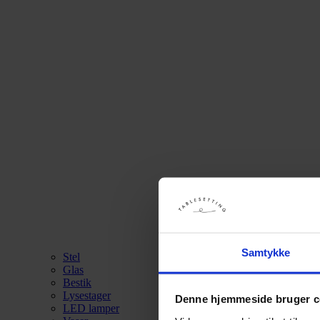
Samtykke
Stel
Glas
Bestik
Lysestager
Denne hjemmeside bruger c
LED lamper