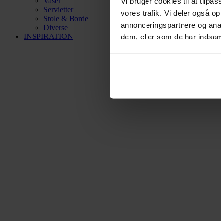
Vaser
Vi bruger cookies til at tilpas
Servietter
vores trafik. Vi deler også 
Stole & Borde
annonceringspartnere og anal
Diverse
INSPIRATION
dem, eller som de har indsaml