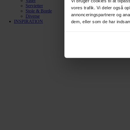
Vaser
Vi bruger cookies til at tilpas
Servietter
vores trafik. Vi deler også 
Stole & Borde
annonceringspartnere og anal
Diverse
INSPIRATION
dem, eller som de har indsaml