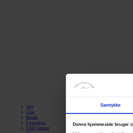
Samtykke
Stel
Glas
Bestik
Lysestager
Denne hjemmeside bruger c
LED lamper