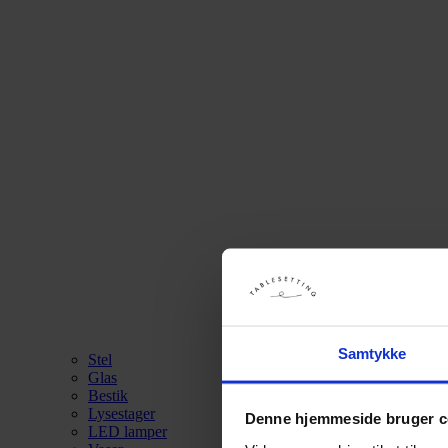
Samtykke
Stel
Glas
Bestik
Lysestager
Denne hjemmeside bruger c
LED lamper