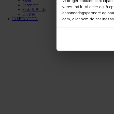
Vaser
Vi bruger cookies til at tilpas
Servietter
vores trafik. Vi deler også 
Stole & Borde
annonceringspartnere og anal
Diverse
INSPIRATION
dem, eller som de har indsaml