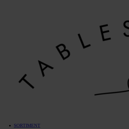
Videre
til
indhold
SORTIMENT