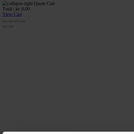
Quote Cart
Total :
kr.
0,00
View Cart