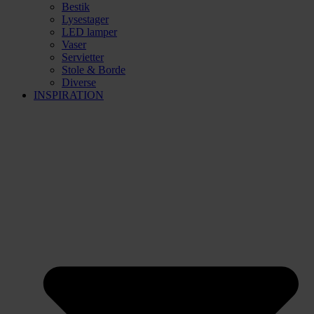
Bestik
Lysestager
LED lamper
Vaser
Servietter
Stole & Borde
Diverse
INSPIRATION