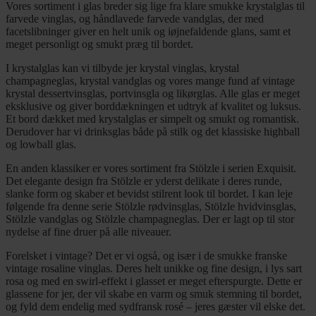
Vores sortiment i glas breder sig lige fra klare smukke krystalglas til
farvede vinglas, og håndlavede farvede vandglas, der med
facetslibninger giver en helt unik og iøjnefaldende glans, samt et
meget personligt og smukt præg til bordet.
I krystalglas kan vi tilbyde jer krystal vinglas, krystal
champagneglas, krystal vandglas og vores mange fund af vintage
krystal dessertvinsglas, portvinsgla og likørglas. Alle glas er meget
eksklusive og giver borddækningen et udtryk af kvalitet og luksus.
Et bord dækket med krystalglas er simpelt og smukt og romantisk.
Derudover har vi drinksglas både på stilk og det klassiske highball
og lowball glas.
En anden klassiker er vores sortiment fra Stölzle i serien Exquisit.
Det elegante design fra Stölzle er yderst delikate i deres runde,
slanke form og skaber et bevidst stilrent look til bordet. I kan leje
følgende fra denne serie Stölzle rødvinsglas, Stölzle hvidvinsglas,
Stölzle vandglas og Stölzle champagneglas. Der er lagt op til stor
nydelse af fine druer på alle niveauer.
Forelsket i vintage? Det er vi også, og især i de smukke franske
vintage rosaline vinglas. Deres helt unikke og fine design, i lys sart
rosa og med en swirl-effekt i glasset er meget efterspurgte. Dette er
glassene for jer, der vil skabe en varm og smuk stemning til bordet,
og fyld dem endelig med sydfransk rosé – jeres gæster vil elske det.