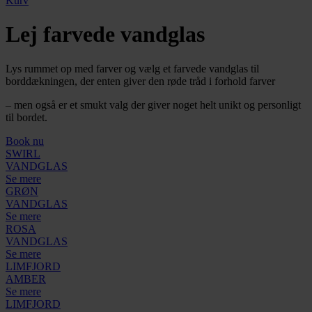
Kurv
Lej farvede vandglas
Lys rummet op med farver og vælg et farvede vandglas til
borddækningen, der enten giver den røde tråd i forhold farver
– men også er et smukt valg der giver noget helt unikt og personligt
til bordet.
Book nu
SWIRL
VANDGLAS
Se mere
GRØN
VANDGLAS
Se mere
ROSA
VANDGLAS
Se mere
LIMFJORD
AMBER
Se mere
LIMFJORD