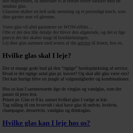
stor begivenhed, så anbefaler vi at bordet bliver dækket med de
smukke glas.
Glassene skaber en helt unik stemning og et personligt touch, som
dine gæster sent vil glemme.
Vores glas vil altid garanterer en WOW-effekt…
Ofte er det den lille detalje der bliver den afgørende, og det er lige
præcis det der skaber magi til borddækningen.
Lej dine glas sammen med resten af din
service
til festen, hos os.
Hvilke glas skal I leje?
Der er mange gode bud på den “rigtige” bordopdækning af service.
Hvad er det rigtige antal glas pr. kuvert? Og skal alle glas være ens?
Det kan hurtigt blive en jungle af valgmuligheder og kombinationer.
Hos os kan I sammensætte lige de vinglas og vandglas, som der
passer til jeres fest.
Prisen pr. Glas er 8 kr, uanset hvilket glas I vælge at leje.
Tag stilling til om hvorvidt i skal have glas til rødvin, hvidvin,
champagne, dessertvin, vandglas og drinksglas.
Hvilke glas kan I leje hos os?