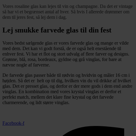
Vores rosaline glas kan lejes til vin og champagne. Da det er vintage
så har vi et begrænset antal af hver. Så hvis I allerede drømmer om
dem til jeres fest, så lej dem i dag.
Lej smukke farvede glas til din fest
Vores bedst sælgende glas er vores farvede glas og mange er vilde
med dem. Det kan vi godt forstå, de er også helt enestående til
enhver fest. Vi har et flot og stort udvalg af flere farver og designs.
Grønne, blå, rosa, bordeaux, gyldne og grå vinglas, for bare at
nævne nogle af farverne.
De farvede glas passer både til rødvin og hvidvin og måler 16 cm i
højden. Så det er helt op til dig, hvilken vin du vil drikke af hvilket
glas. Det er presset glas, og derfor er der mere gods i dem end andre
vinglas. En kombination med vores krystal vinglas er derfor et
perfekt match, mellem det klare fine krystal og det farvede
charmerende, og lidt større vinglas.
Facebook-f