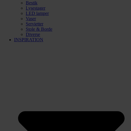
Bestik
Lysestager
LED lamper
Vaser
Servietter
Stole & Borde
Diverse
INSPIRATION