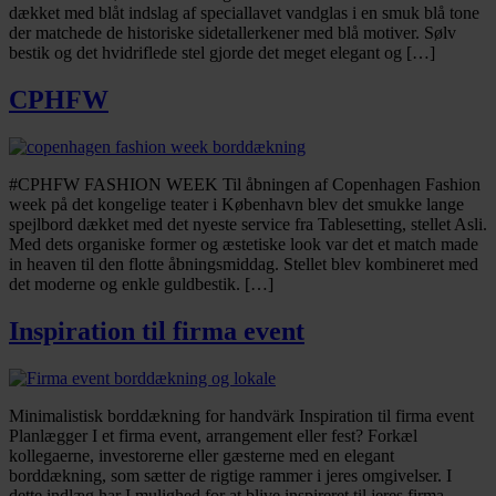
dækket med blåt indslag af speciallavet vandglas i en smuk blå tone
der matchede de historiske sidetallerkener med blå motiver. Sølv
bestik og det hvidriflede stel gjorde det meget elegant og […]
CPHFW
#CPHFW FASHION WEEK Til åbningen af Copenhagen Fashion
week på det kongelige teater i København blev det smukke lange
spejlbord dækket med det nyeste service fra Tablesetting, stellet Asli.
Med dets organiske former og æstetiske look var det et match made
in heaven til den flotte åbningsmiddag. Stellet blev kombineret med
det moderne og enkle guldbestik. […]
Inspiration til firma event
Minimalistisk borddækning for handvärk Inspiration til firma event
Planlægger I et firma event, arrangement eller fest? Forkæl
kollegaerne, investorerne eller gæsterne med en elegant
borddækning, som sætter de rigtige rammer i jeres omgivelser. I
dette indlæg har I mulighed for at blive inspireret til jeres firma