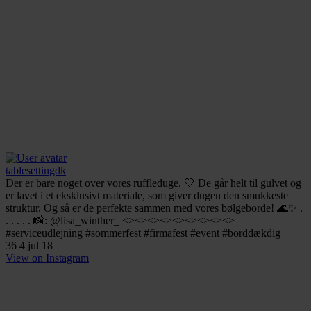
tablesettingdk
Der er bare noget over vores ruffleduge. 🤍 De går helt til gulvet og
er lavet i et eksklusivt materiale, som giver dugen den smukkeste
struktur. Og så er de perfekte sammen med vores bølgeborde! 🌊✨ .
. . . . . 📸: @lisa_winther_ <><><><><><><><><>
#serviceudlejning #sommerfest #firmafest #event #borddækdig
36
4
jul 18
View on Instagram