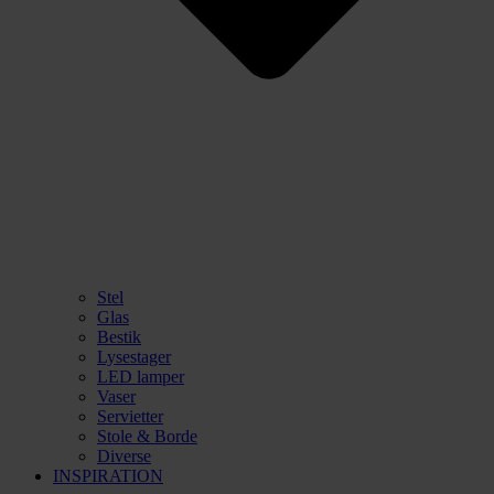
Stel
Glas
Bestik
Lysestager
LED lamper
Vaser
Servietter
Stole & Borde
Diverse
INSPIRATION