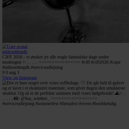
tablesettingdk
CIFF 2026 - vi ønsker jer alle nogle fantastiske dage under
modeugen ✨ . . . . . <><><><><><><><> #ciff #ciff2026 #cupe
#tablesettingdk #serviceudlejning
9
0
aug 3
View on Instagram