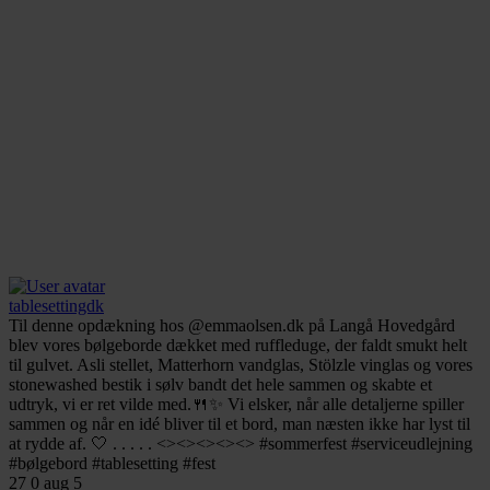
tablesettingdk
Til denne opdækning hos @emmaolsen.dk på Langå Hovedgård
blev vores bølgeborde dækket med ruffleduge, der faldt smukt helt
til gulvet. Asli stellet, Matterhorn vandglas, Stölzle vinglas og vores
stonewashed bestik i sølv bandt det hele sammen og skabte et
udtryk, vi er ret vilde med.🍴✨ Vi elsker, når alle detaljerne spiller
sammen og når en idé bliver til et bord, man næsten ikke har lyst til
at rydde af. 🤍 . . . . . <><><><><> #sommerfest #serviceudlejning
#bølgebord #tablesetting #fest
27
0
aug 5