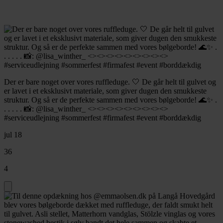
Der er bare noget over vores ruffleduge. 🤍 De går helt til gulvet og
er lavet i et eksklusivt materiale, som giver dugen den smukkeste
struktur. Og så er de perfekte sammen med vores bølgeborde! 🌊✨ .
. . . . . 📸: @lisa_winther_ <><><><><><><><><>
#serviceudlejning #sommerfest #firmafest #event #borddækdig
jul 18
36
4