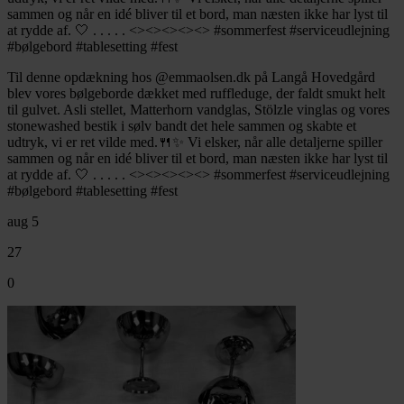
Til denne opdækning hos @emmaolsen.dk på Langå Hovedgård
blev vores bølgeborde dækket med ruffleduge, der faldt smukt helt
til gulvet. Asli stellet, Matterhorn vandglas, Stölzle vinglas og vores
stonewashed bestik i sølv bandt det hele sammen og skabte et
udtryk, vi er ret vilde med.🍴✨ Vi elsker, når alle detaljerne spiller
sammen og når en idé bliver til et bord, man næsten ikke har lyst til
at rydde af. 🤍 . . . . . <><><><><> #sommerfest #serviceudlejning
#bølgebord #tablesetting #fest
aug 5
27
0