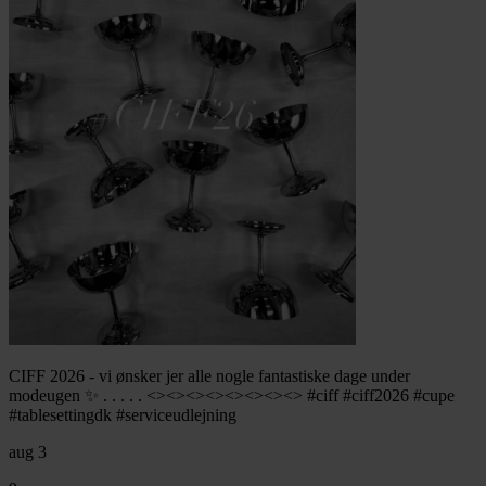
CIFF 2026 - vi ønsker jer alle nogle fantastiske dage under
modeugen ✨ . . . . . <><><><><><><><> #ciff #ciff2026 #cupe
#tablesettingdk #serviceudlejning
aug 3