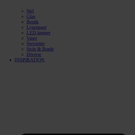
Stel
Glas
Bestik
Lysestager
LED lamper
Vaser
Servietter
Stole & Borde
Diverse
INSPIRATION