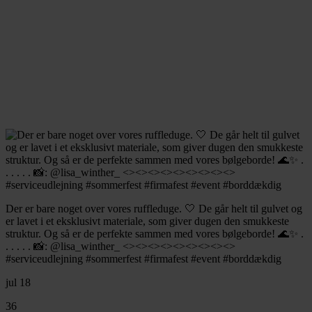
Der er bare noget over vores ruffleduge. 🤍 De går helt til gulvet og
er lavet i et eksklusivt materiale, som giver dugen den smukkeste
struktur. Og så er de perfekte sammen med vores bølgeborde! 🌊✨ .
. . . . . 📸: @lisa_winther_ <><><><><><><><><>
#serviceudlejning #sommerfest #firmafest #event #borddækdig
jul 18
36