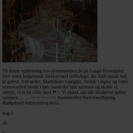
Til denne opdækning hos @emmaolsen.dk på Langå Hovedgård
blev vores bølgeborde dækket med ruffleduge, der faldt smukt helt
til gulvet. Asli stellet, Matterhorn vandglas, Stölzle vinglas og vores
stonewashed bestik i sølv bandt det hele sammen og skabte et
udtryk, vi er ret vilde med.🍴✨ Vi elsker, når alle detaljerne spiller
sammen. . . . . <><><><><> #sommerfest #serviceudlejning
#bølgebord #tablesetting #fest
aug 5
40