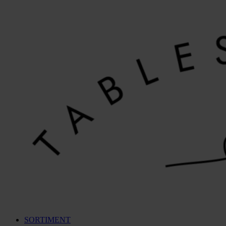
Videre
til
indhold
SORTIMENT