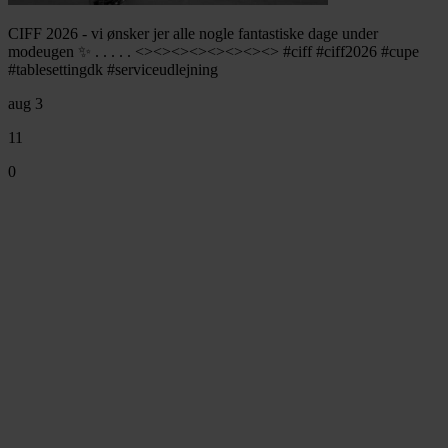
CIFF 2026 - vi ønsker jer alle nogle fantastiske dage under
modeugen ✨ . . . . . <><><><><><><><> #ciff #ciff2026 #cupe
#tablesettingdk #serviceudlejning
aug 3
11
0