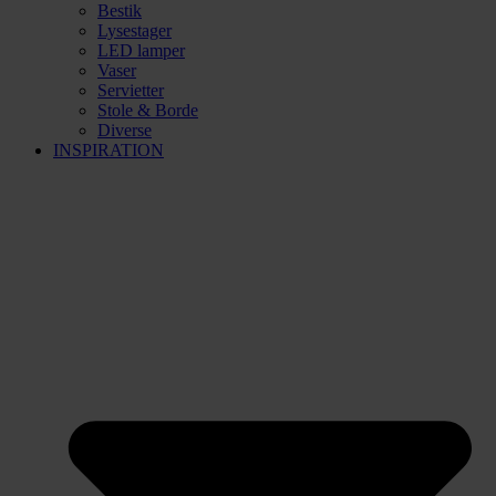
Bestik
Lysestager
LED lamper
Vaser
Servietter
Stole & Borde
Diverse
INSPIRATION