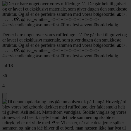
Der er bare noget over vores ruffleduge. 🤍 De går helt til gulvet og
er lavet i et eksklusivt materiale, som giver dugen den smukkeste
struktur. Og så er de perfekte sammen med vores bølgeborde! 🌊✨ .
. . . . . 📸: @lisa_winther_ <><><><><><><><><>
#serviceudlejning #sommerfest #firmafest #event #borddækdig
jul 18
36
4