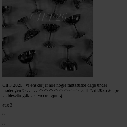
CIFF 2026 - vi ønsker jer alle nogle fantastiske dage under
modeugen ✨ . . . . . <><><><><><><><> #ciff #ciff2026 #cupe
#tablesettingdk #serviceudlejning
aug 3
9
0