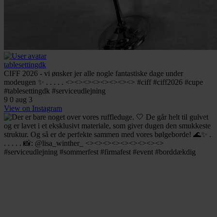
tablesettingdk
CIFF 2026 - vi ønsker jer alle nogle fantastiske dage under
modeugen ✨ . . . . . <><><><><><><><> #ciff #ciff2026 #cupe
#tablesettingdk #serviceudlejning
9
0
aug 3
View on Instagram