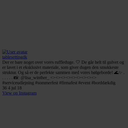
tablesettingdk
Der er bare noget over vores ruffleduge. 🤍 De går helt til gulvet og
er lavet i et eksklusivt materiale, som giver dugen den smukkeste
struktur. Og så er de perfekte sammen med vores bølgeborde! 🌊✨ .
. . . . . 📸: @lisa_winther_ <><><><><><><><><>
#serviceudlejning #sommerfest #firmafest #event #borddækdig
36
4
jul 18
View on Instagram