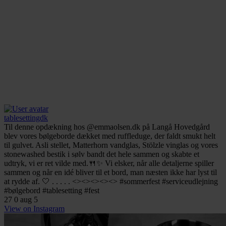
tablesettingdk
Til denne opdækning hos @emmaolsen.dk på Langå Hovedgård
blev vores bølgeborde dækket med ruffleduge, der faldt smukt helt
til gulvet. Asli stellet, Matterhorn vandglas, Stölzle vinglas og vores
stonewashed bestik i sølv bandt det hele sammen og skabte et
udtryk, vi er ret vilde med.🍴✨ Vi elsker, når alle detaljerne spiller
sammen og når en idé bliver til et bord, man næsten ikke har lyst til
at rydde af. 🤍 . . . . . <><><><><> #sommerfest #serviceudlejning
#bølgebord #tablesetting #fest
27
0
aug 5
View on Instagram