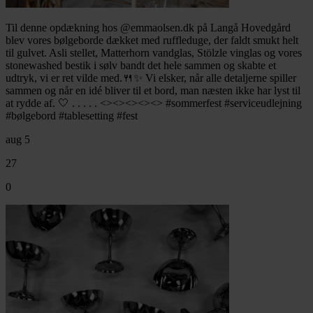
Til denne opdækning hos @emmaolsen.dk på Langå Hovedgård
blev vores bølgeborde dækket med ruffleduge, der faldt smukt helt
til gulvet. Asli stellet, Matterhorn vandglas, Stölzle vinglas og vores
stonewashed bestik i sølv bandt det hele sammen og skabte et
udtryk, vi er ret vilde med.🍴✨ Vi elsker, når alle detaljerne spiller
sammen og når en idé bliver til et bord, man næsten ikke har lyst til
at rydde af. 🤍 . . . . . <><><><><> #sommerfest #serviceudlejning
#bølgebord #tablesetting #fest
aug 5
27
0