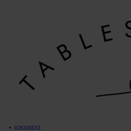
Videre
til
indhold
SORTIMENT