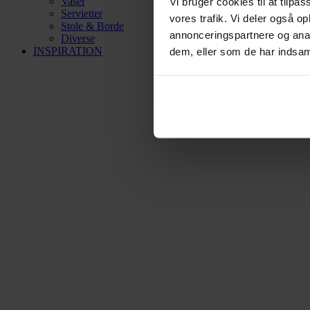
Vaser
Vi bruger cookies til at tilpas
Servietter
vores trafik. Vi deler også 
Stole & Borde
annonceringspartnere og anal
Diverse
INSPIRATION
dem, eller som de har indsaml