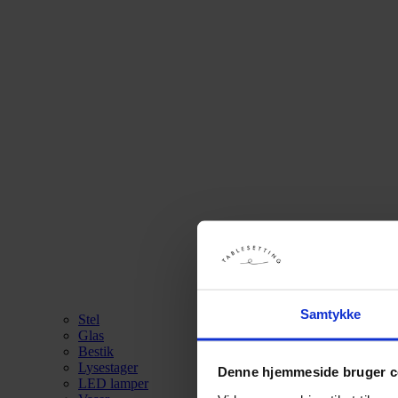
Samtykke
Stel
Glas
Bestik
Lysestager
Denne hjemmeside bruger c
LED lamper