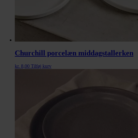
Churchill porcelæn middagstallerken
kr.
8,00
Tilføj kurv