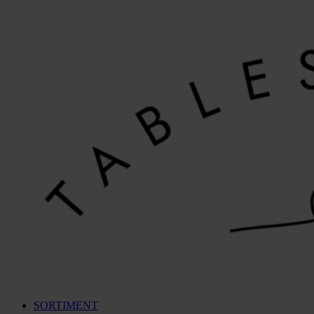
Videre
til
indhold
SORTIMENT