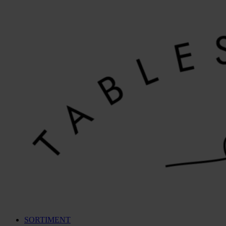
Videre
til
indhold
SORTIMENT