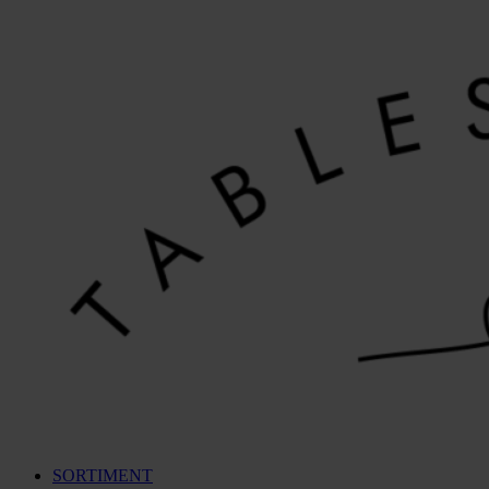
Videre
til
indhold
SORTIMENT