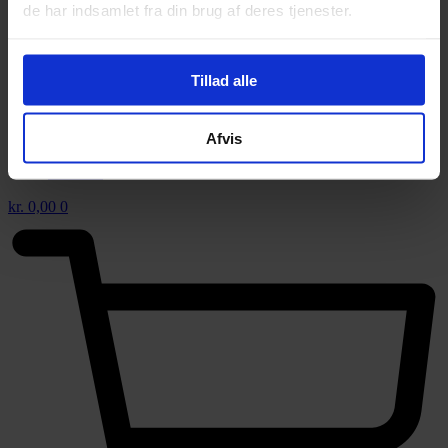
de har indsamlet fra din brug af deres tjenester.
Tillad alle
KONFIRMATION
BRYLLUPSBORD 2026
BETINGELSER
Afvis
KONTAKT
BESTIL
kr.
0,00
0