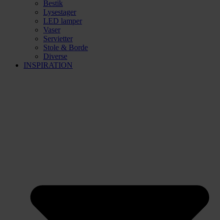
Bestik
Lysestager
LED lamper
Vaser
Servietter
Stole & Borde
Diverse
INSPIRATION