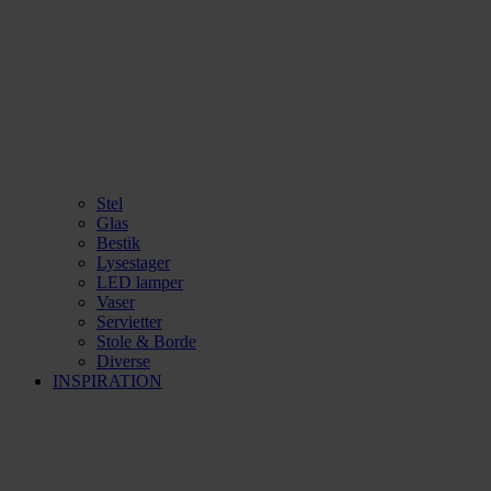
Stel
Glas
Bestik
Lysestager
LED lamper
Vaser
Servietter
Stole & Borde
Diverse
INSPIRATION