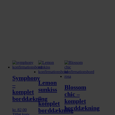
Symphony
Lemon
–
Blossom
sunkiss
komplet
chic –
–
borddækning
komplet
komplet
borddækning
borddækning
kr.
82,00
Tilføj kurv