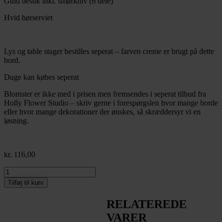
Guld bestik inkl. smørkniv (6 dele)
Hvid hørserviet
Lys og table stager bestilles seperat – farven creme er brugt på dette
bord.
Duge kan købes seperat
Blomster er ikke med i prisen men fremsendes i seperat tilbud fra
Holly Flower Studio – skriv gerne i forespørgslen hvor mange borde
eller hvor mange dekorationer der ønskes, så skræddersyr vi en
løsning.
kr.
116,00
Bryllupsbord
2025
Tilføj til kurv
-
komplet
RELATEREDE
borddækning
VARER
antal